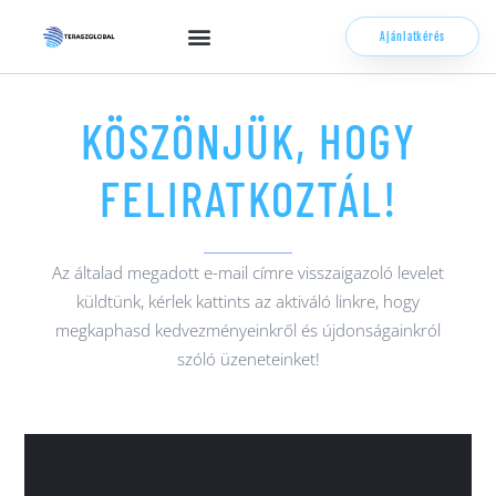
Ajánlatkérés
KÖSZÖNJÜK, HOGY
FELIRATKOZTÁL!
Az általad megadott e-mail címre visszaigazoló levelet
küldtünk, kérlek kattints az aktiváló linkre, hogy
megkaphasd kedvezményeinkről és újdonságainkról
szóló üzeneteinket!