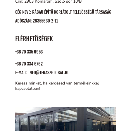
Cím: 2903 Komárom, Szőlő sor 10/B
CÉG NEVE: RÁBAU ÉPÍTŐ KORLÁTOLT FELELŐSSÉGŰ TÁRSASÁG
ADÓSZÁM: 26355630-2-11
ELÉRHETŐSÉGEK
+36 70 335 6953
+36 70 334 6762
E-MAIL: INFO@TERASZGLOBAL.HU
Keress minket, ha kérdésed van termékeinkkel
kapcsolatban!