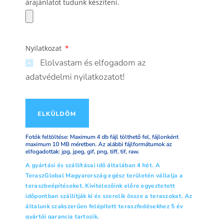
árajánlatot tudunk készíteni.
Nyilatkozat
Elolvastam és elfogadom az
adatvédelmi nyilatkozatot!
ELKÜLDÖM
Fotók feltöltése: Maximum 4 db fájl tölthető fel, fájlonként
maximum 10 MB méretben. Az alábbi fájlformátumok az
elfogadottak: jpg, jpeg, gif, png, tiff, tif, raw.
A gyártási és szállításai idő általában 4 hét. A
TeraszGlobal Magyarország egész területén vállalja a
teraszbeépítéseket. Kivitelezőink előre egyeztetett
időpontban szállítják ki és szerelik össze a teraszokat. Az
általunk szakszerűen felépített teraszfedésekhez 5 év
gyártói garancia tartozik.