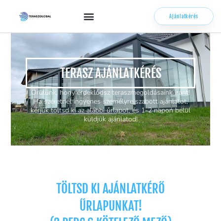
Ajánlatkérés
TERASZ AJÁNLATKÉRÉS
Örülünk, hogy érdeklődsz teraszmegoldásaink iránt!
Ha szeretnél ingyenes személyre szabott ajánlatot,
kérjük töltsd ki az alábbi űrlapot, és 1-2 napon belül
küldjük ajánlatod!
TÖLTSD KI AJÁNLATKÉRŐ
ŰRLAPUNKAT!